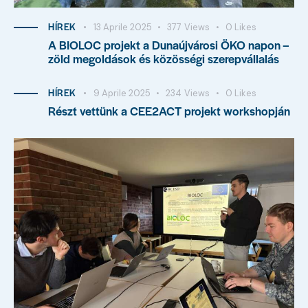
HÍREK
13 Aprile 2025
377
Views
0
Likes
A BIOLOC projekt a Dunaújvárosi ÖKO napon –
zöld megoldások és közösségi szerepvállalás
HÍREK
9 Aprile 2025
234
Views
0
Likes
Részt vettünk a CEE2ACT projekt workshopján