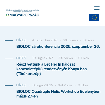
HÍREK
4 Settembre 2025
233
Views
0
Likes
BIOLOC zárókonferencia 2025. szeptember 26.
HÍREK
30 Luglio 2025
319
Views
0
Likes
Részt vettünk a Let Her In hálózat
kapcsolatépítő rendezvényén Konya-ban
(Törökország)
HÍREK
3 Giugno 2025
341
Views
0
Likes
BIOLOC Quadruple Helix Workshop Edelényben
május 27-én