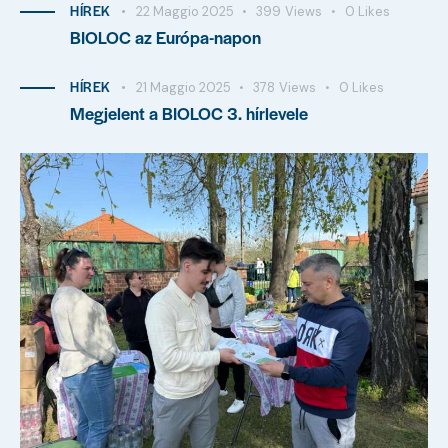
HÍREK
22 Maggio 2025
399
Views
0
Likes
BIOLOC az Európa-napon
HÍREK
21 Maggio 2025
378
Views
0
Likes
Megjelent a BIOLOC 3. hírlevele