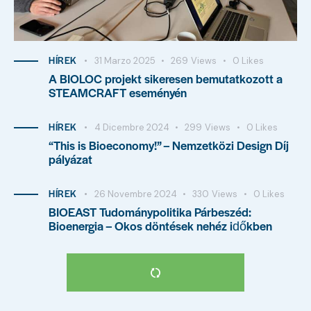
HÍREK
31 Marzo 2025
269
Views
0
Likes
A BIOLOC projekt sikeresen bemutatkozott a
STEAMCRAFT eseményén
HÍREK
4 Dicembre 2024
299
Views
0
Likes
“This is Bioeconomy!” – Nemzetközi Design Díj
pályázat
HÍREK
26 Novembre 2024
330
Views
0
Likes
BIOEAST Tudománypolitika Párbeszéd:
Bioenergia – Okos döntések nehéz időkben